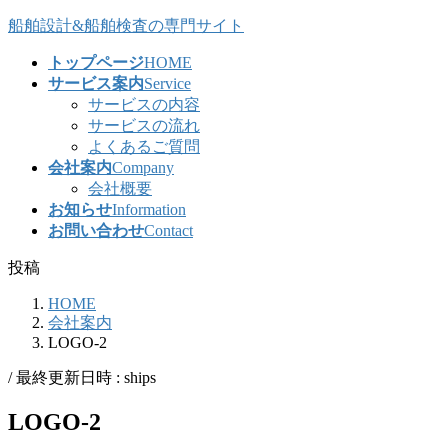
コ
ナ
船舶設計&船舶検査の専門サイト
ン
ビ
トップページ
HOME
テ
ゲ
サービス案内
Service
ン
ー
サービスの内容
ツ
シ
サービスの流れ
へ
ョ
よくあるご質問
ス
ン
会社案内
Company
キ
に
会社概要
ッ
移
お知らせ
Information
プ
動
お問い合わせ
Contact
投稿
HOME
会社案内
LOGO-2
/ 最終更新日時 :
ships
LOGO-2