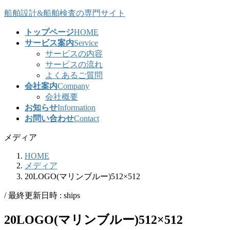
コ
ナ
船舶設計&船舶検査の専門サイト
ン
ビ
トップページ
HOME
テ
ゲ
サービス案内
Service
ン
ー
サービスの内容
ツ
シ
サービスの流れ
へ
ョ
よくあるご質問
ス
ン
会社案内
Company
キ
に
会社概要
ッ
移
お知らせ
Information
プ
動
お問い合わせ
Contact
メディア
HOME
メディア
20LOGO(マリンブルー)512×512
/ 最終更新日時 :
ships
20LOGO(マリンブルー)512×512