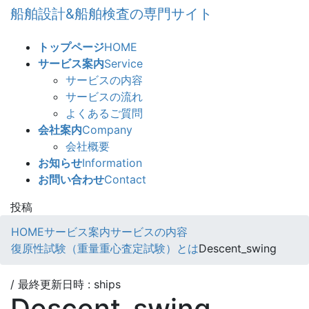
コ
ナ
船舶設計&船舶検査の専門サイト
ン
ビ
テ
ゲ
トップページ
HOME
ン
ー
サービス案内
Service
ツ
シ
サービスの内容
へ
ョ
サービスの流れ
ス
ン
よくあるご質問
キ
に
会社案内
Company
ッ
移
会社概要
プ
動
お知らせ
Information
お問い合わせ
Contact
投稿
HOME
サービス案内
サービスの内容
復原性試験（重量重心査定試験）とは
Descent_swing
/ 最終更新日時 :
ships
Descent_swing